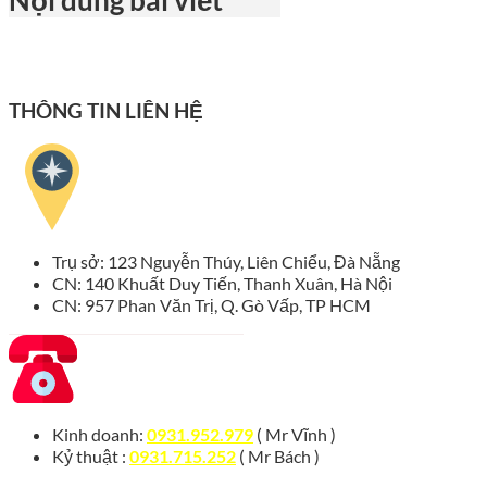
Nội dung bài viết
THÔNG TIN LIÊN HỆ
Trụ sở: 123 Nguyễn Thúy, Liên Chiểu, Đà Nẵng
CN: 140 Khuất Duy Tiến, Thanh Xuân, Hà Nội
CN: 957 Phan Văn Trị, Q. Gò Vấp, TP HCM
Kinh doanh:
0931.952.979
( Mr Vĩnh )
Kỷ thuật :
0931.715.252
( Mr Bách )