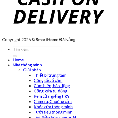
Copyright 2026 ©
SmartHome Đà Nẵng
Tìm
kiếm:
Home
Nhà thông minh
Giải pháp
Thiết bị trung tâm
Công tắc, ổ cắm
Cảm biến, báo động
Cổng, cửa tự động
Rèm cửa, giếng trời
Camera, Chuông cửa
Khóa cửa thông minh
Tưới tiêu thông minh
Tivi, điều hòa, máy quạt