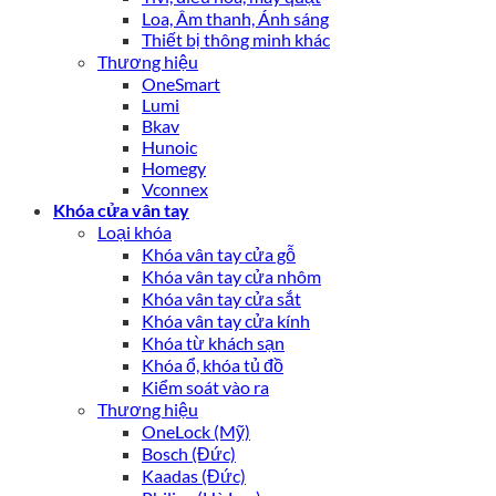
Loa, Âm thanh, Ánh sáng
Thiết bị thông minh khác
Thương hiệu
OneSmart
Lumi
Bkav
Hunoic
Homegy
Vconnex
Khóa cửa vân tay
Loại khóa
Khóa vân tay cửa gỗ
Khóa vân tay cửa nhôm
Khóa vân tay cửa sắt
Khóa vân tay cửa kính
Khóa từ khách sạn
Khóa ổ, khóa tủ đồ
Kiểm soát vào ra
Thương hiệu
OneLock (Mỹ)
Bosch (Đức)
Kaadas (Đức)