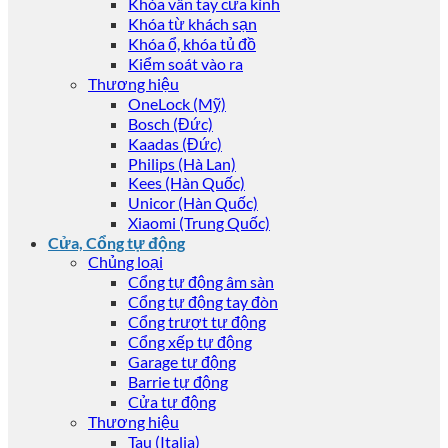
Khóa vân tay cửa kính
Khóa từ khách sạn
Khóa ổ, khóa tủ đồ
Kiểm soát vào ra
Thương hiệu
OneLock (Mỹ)
Bosch (Đức)
Kaadas (Đức)
Philips (Hà Lan)
Kees (Hàn Quốc)
Unicor (Hàn Quốc)
Xiaomi (Trung Quốc)
Cửa, Cổng tự động
Chủng loại
Cổng tự động âm sàn
Cổng tự động tay đòn
Cổng trượt tự động
Cổng xếp tự động
Garage tự động
Barrie tự động
Cửa tự động
Thương hiệu
Tau (Italia)