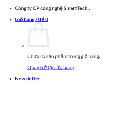
Bỏ
Công ty CP công nghệ SmartTech..
qua
Giỏ hàng /
0
₫
0
nội
dung
Chưa có sản phẩm trong giỏ hàng.
Quay trở lại cửa hàng
Newsletter