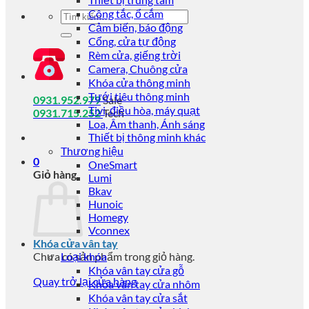
Công tắc, ổ cắm
Tìm
Cảm biến, báo động
kiếm:
Cổng, cửa tự động
Rèm cửa, giếng trời
Camera, Chuông cửa
Khóa cửa thông minh
Tưới tiêu thông minh
0931.952.979
Sale
Tivi, điều hòa, máy quạt
0931.715.252
Tech
Loa, Âm thanh, Ánh sáng
Thiết bị thông minh khác
Thương hiệu
0
OneSmart
Giỏ hàng
Lumi
Bkav
Hunoic
Homegy
Vconnex
Khóa cửa vân tay
Chưa có sản phẩm trong giỏ hàng.
Loại khóa
Khóa vân tay cửa gỗ
Quay trở lại cửa hàng
Khóa vân tay cửa nhôm
Khóa vân tay cửa sắt