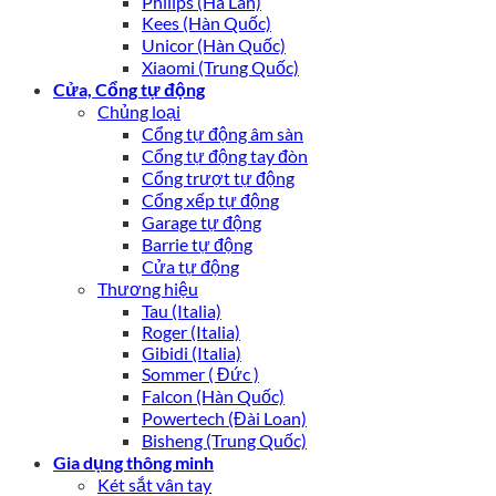
Philips (Hà Lan)
Kees (Hàn Quốc)
Unicor (Hàn Quốc)
Xiaomi (Trung Quốc)
Cửa, Cổng tự động
Chủng loại
Cổng tự động âm sàn
Cổng tự động tay đòn
Cổng trượt tự động
Cổng xếp tự động
Garage tự động
Barrie tự động
Cửa tự động
Thương hiệu
Tau (Italia)
Roger (Italia)
Gibidi (Italia)
Sommer ( Đức )
Falcon (Hàn Quốc)
Powertech (Đài Loan)
Bisheng (Trung Quốc)
Gia dụng thông minh
Két sắt vân tay