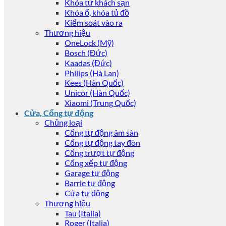
Khóa từ khách sạn
Khóa ổ, khóa tủ đồ
Kiểm soát vào ra
Thương hiệu
OneLock (Mỹ)
Bosch (Đức)
Kaadas (Đức)
Philips (Hà Lan)
Kees (Hàn Quốc)
Unicor (Hàn Quốc)
Xiaomi (Trung Quốc)
Cửa, Cổng tự động
Chủng loại
Cổng tự động âm sàn
Cổng tự động tay đòn
Cổng trượt tự động
Cổng xếp tự động
Garage tự động
Barrie tự động
Cửa tự động
Thương hiệu
Tau (Italia)
Roger (Italia)