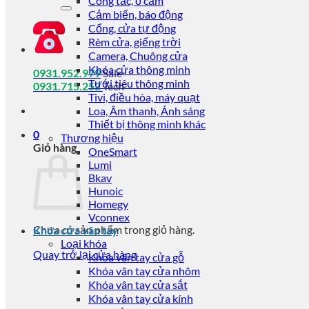
Công tắc, ổ cắm
kiếm:
Cảm biến, báo động
Cổng, cửa tự động
Rèm cửa, giếng trời
Camera, Chuông cửa
Khóa cửa thông minh
0931.952.979
Sale
Tưới tiêu thông minh
0931.715.252
Tech
Tivi, điều hòa, máy quạt
Loa, Âm thanh, Ánh sáng
Thiết bị thông minh khác
0
Thương hiệu
Giỏ hàng
OneSmart
Lumi
Bkav
Hunoic
Homegy
Vconnex
Chưa có sản phẩm trong giỏ hàng.
Khóa cửa vân tay
Loại khóa
Quay trở lại cửa hàng
Khóa vân tay cửa gỗ
Khóa vân tay cửa nhôm
Khóa vân tay cửa sắt
Khóa vân tay cửa kính